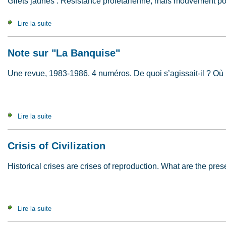
Gilets jaunes : Résistance prolétarienne, mais mouvement po
Lire la suite
de Jaune, rouge, tricolore, ou : Classe & peuple
Note sur "La Banquise"
Une revue, 1983-1986. 4 numéros. De quoi s’agissait-il ? Où l
Lire la suite
de Note sur "La Banquise"
Crisis of Civilization
Historical crises are crises of reproduction. What are the pres
Lire la suite
de Crisis of Civilization