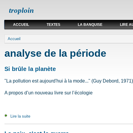
troploin
ACCUEIL
TEXTES
LA BANQUISE
LIRE A
Vous êtes ici
Accueil
analyse de la période
Si brûle la planète
"La pollution est aujourd'hui à la mode..." (Guy Debord, 1971)
A propos d’un nouveau livre sur l’écologie
Lire la suite
de Si brûle la planète