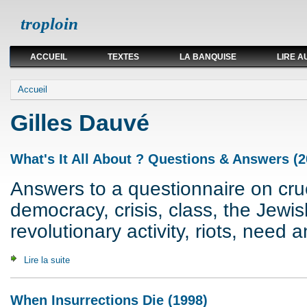
troploin
ACCUEIL
TEXTES
LA BANQUISE
LIRE A
Vous êtes ici
Accueil
Gilles Dauvé
What's It All About ? Questions & Answers (2
Answers to a questionnaire on cruc
democracy, crisis, class, the Jewis
revolutionary activity, riots, need a
Lire la suite
de What's It All About ? Questions & Answers (2007)
When Insurrections Die (1998)