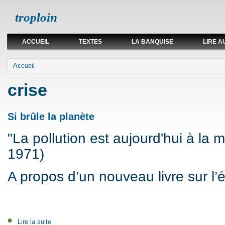
troploin
ACCUEIL
TEXTES
LA BANQUISE
LIRE A
Vous êtes ici
Accueil
crise
Si brûle la planète
"La pollution est aujourd'hui à la
1971)
A propos d’un nouveau livre sur l’
Lire la suite
de Si brûle la planète