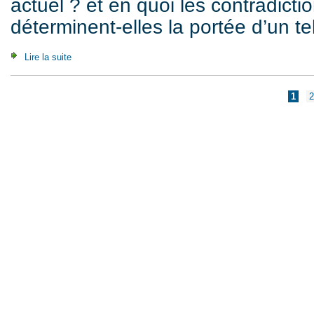
actuel ? et en quoi les contradic
déterminent-elles la portée d’un t
Lire la suite
de Solidarités sans perspective et réformisme sans progr
Pages
1
2