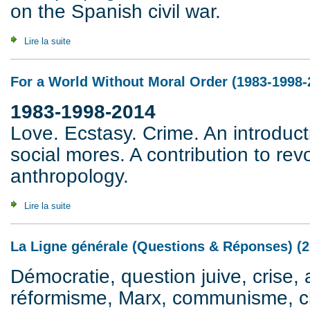
on the Spanish civil war.
Lire la suite
de The Dubious Virtues of Propaganda: Ken Loach's "Land
For a World Without Moral Order (1983-1998-
1983-1998-2014
Love. Ecstasy. Crime. An introducti
social mores. A contribution to rev
anthropology.
Lire la suite
de For a World Without Moral Order (1983-1998-2014)
La Ligne générale (Questions & Réponses) (2
Démocratie, question juive, crise, 
réformisme, Marx, communisme, cla