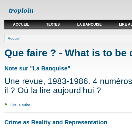
troploin
ACCUEIL
TEXTES
LA BANQUISE
LIRE A
Vous êtes ici
Accueil
Que faire ? - What is to be
Note sur "La Banquise"
Une revue, 1983-1986. 4 numéros. 
il ? Où la lire aujourd’hui ?
Lire la suite
de Note sur "La Banquise"
Crime as Reality and Representation