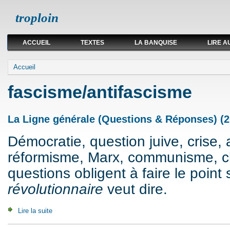
troploin
ACCUEIL
TEXTES
LA BANQUISE
LIRE A
Vous êtes ici
Accueil
fascisme/antifascisme
La Ligne générale (Questions & Réponses) (2
Démocratie, question juive, crise, 
réformisme, Marx, communisme, cla
questions obligent à faire le point 
révolutionnaire
veut dire.
Lire la suite
de La Ligne générale (Questions & Réponses) (2007)