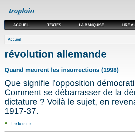
troploin
ACCUEIL
TEXTES
LA BANQUISE
LIRE A
Vous êtes ici
Accueil
révolution allemande
Quand meurent les insurrections (1998)
Que signifie l'opposition démocrat
Comment se débarrasser de la dé
dictature ? Voilà le sujet, en reven
1917-37.
Lire la suite
de Quand meurent les insurrections (1998)