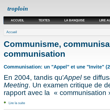
troploin
ACCUEIL
TEXTES
LA BANQUISE
LIRE A
Vous êtes ici
Accueil
Communisme, communisat
communisation
Communisation: un "Appel" et une "Invite" (
En 2004, tandis qu'
Appel
se diffusa
Meeting
. Un examen critique de d
rapport avec la « communisation »
Lire la suite
de Communisation: un "Appel" et une "Invite" (2004)