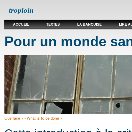
troploin
ACCUEIL
TEXTES
LA BANQUISE
LIRE A
Pour un monde san
Que faire ? - What is to be done ?