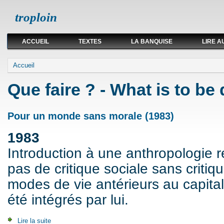
troploin
ACCUEIL
TEXTES
LA BANQUISE
LIRE A
Vous êtes ici
Accueil
Que faire ? - What is to be
Pour un monde sans morale (1983)
1983
Introduction à une anthropologie ré
pas de critique sociale sans criti
modes de vie antérieurs au capitali
été intégrés par lui.
Lire la suite
de Pour un monde sans morale (1983)