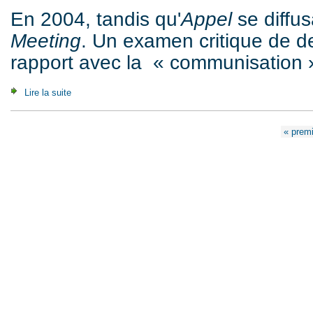
En 2004, tandis qu'
Appel
se diffusa
Meeting
. Un examen critique de d
rapport avec la « communisation »
Lire la suite
de Communisation: un "Appel" et une "Invite" (2004)
Pages
« premi