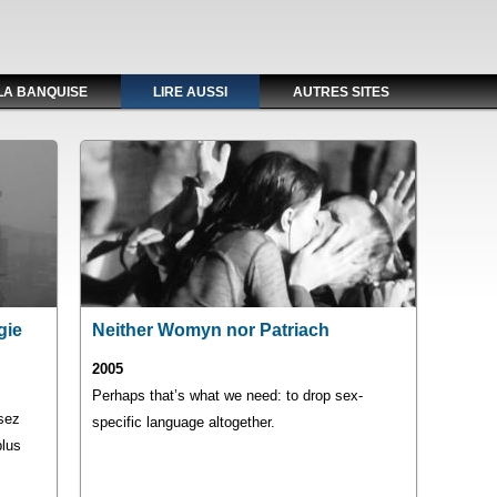
LA BANQUISE
LIRE AUSSI
AUTRES SITES
gie
Neither Womyn nor Patriach
2005
Perhaps that’s what we need: to drop sex-
ssez
specific language altogether.
plus