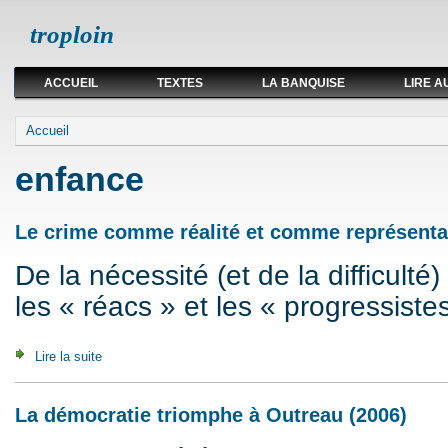
troploin
ACCUEIL
TEXTES
LA BANQUISE
LIRE A
Vous êtes ici
Accueil
enfance
Le crime comme réalité et comme représenta
De la nécessité (et de la difficulté) 
les « réacs » et les « progressiste
Lire la suite
de Le crime comme réalité et comme représentation
La démocratie triomphe à Outreau (2006)