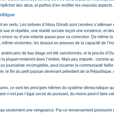
mpêcher des abus, et parfois d’en rectifier les mauvais aspects.
ritique
 en vertu. Les tortures d’Abou Ghraib sont censées s’atténuer d
t sue et répétée, une réalité sociale reçoit une existence, et de
 erreur ou d’une infamie passe pour sa correction. De même la jus
s, même virulentes, les dissout en preuves de la capacité de l’inst
américains de bas étage ont été sanctionnés, et le procès d’Ou
t la plupart resteront dans l’ombre. Mais peu importe : comme au c
ou journaliste incorruptible, peut incarner la communauté faillie
le
, le fils du petit paysan devenant président de la République. 
res, ce sont les principes mêmes du système démocratique qui in
ire n’est pas l’égal social du puissant, du moins peut-il faire va
as seulement une vengeance. Par ce renversement provisoire des