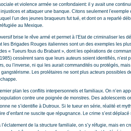
ociale et violence armée se confondaient: il y avait une continu
les injustices et attaquer une banque. Citons seulement l'exempl
uquel l'un des jeunes braqueurs fut tué, et dont on a reparlé dé
 réfugiée au Mexique.
rsif brise le rêve armé et permet à l'Etat de criminaliser les d
ont les Brigades Rouges italiennes sont un des exemples les plu
es « Tueurs fous du Brabant », dont les opérations de commando
5) cessèrent sans que leurs auteurs soient identifiés, n'est pas
rs, ou l'inverse, ni qui les aurait commandités ou protégés, mai
 et gangstérisme. Les prolétaires ne sont plus acteurs possibles 
 échappe.
ier plan les conflits interpersonnels et familiaux. On n’en app
 population contre une poignée de monstres. Des adolescents on
onne ne s’identifie à Dutroux. Si le tueur en série, réalité et myt
naire d’enfant ne suscite que répugnance. Le crime s’est déplacé s
latement de la structure familiale, on s’y réfugie, mais en cr