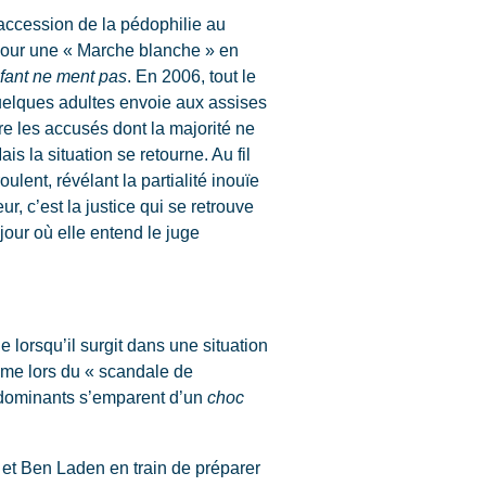
l’accession de la pédophilie au
pour une « Marche blanche » en
fant ne ment pas
. En 2006, tout le
uelques adultes envoie aux assises
e les accusés dont la majorité ne
s la situation se retourne. Au fil
lent, révélant la partialité inouïe
r, c’est la justice qui se retrouve
our où elle entend le juge
lorsqu’il surgit dans une situation
mme lors du « scandale de
rs dominants s’emparent d’un
choc
et Ben Laden en train de préparer