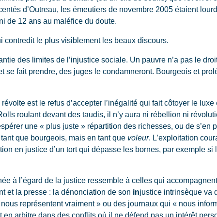
nnocentés d’Outreau, les émeutiers de novembre 2005 étaient lou
uni de 12 ans au maléfice du doute.
 contredit le plus visiblement les beaux discours.
ntie des limites de l’injustice sociale. Un pauvre n’a pas le droi
 et se fait prendre, des juges le condamneront. Bourgeois et prolé
lte est le refus d’accepter l’inégalité qui fait côtoyer le luxe
lls roulant devant des taudis, il n’y aura ni rébellion ni révolut
’espérer une « plus juste » répartition des richesses, ou de s’en 
n tant que bourgeois, mais en tant que
voleur
. L’exploitation cour
n en justice d’un tort qui dépasse les bornes, par exemple si le
à l’égard de la justice ressemble à celles qui accompagnent 
t et la presse : la dénonciation de son
in
justice intrinsèque va 
nous représentent vraiment » ou des journaux qui « nous informe
t en arbitre dans des conflits où il ne défend pas un intérêt pers