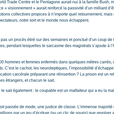
orld Trade Centre et le Pentagone aurait nui à la famille Bush, ma
, ce « visionnement » aurait renforcé la passivité d’un milliard d
tions collectives propices à n’importe quel retournement, mais
pectateurs, notre sort et le monde nous échappent.
t pas un procès étiré sur des semaines et ponctué d’un coup de
es, pendant lesquelles le sarcasme des magistrats s’ajoute à l’h
00 hommes et femmes enfermés dans quelques mètres carrés, do
C’est le cachot, les neuroleptiques, l’impossibilité d’échapper 
ucation carcérale préparant une réinsertion ? La prison est un re
es étrangers, et chacun le sait.
le sait également : le coupable est un malfaiteur qui a eu la mal
oit passée de mode, une justice
de classe
. L’immense majorité 
illions par un jeu d’écriture (ou un clic de souris) que revolver