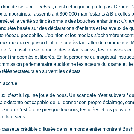
roit de se taire : l’
infans
, c’est celui qui ne parle pas. Depuis 
ontemporaines, rassemblant 300.000 manifestants à Bruxelles 
ersé, et la vérité sortir désormais des bouches enfantines:
Un en
nquête basée sur des déclarations d’enfants et les aveux de q
e réseau pédophile. L’opinion et les médias s’acharnèrent contr
'eux mourra en prison.Enfin le procès tant attendu commence. Mai
e l’accusation se rétracte, des enfants aussi, les preuves s’écrou
sont innocentés et libérés. En la personne du magistrat instructeu
ssion parlementaire auditionne les acteurs du drame et, le j
de téléspectateurs en suivent les débats.
n accrue.
c’est lui qui se joue de nous. Un scandale n’est subversif que 
à existante est capable de lui donner son propre éclairage, co
. Sinon, c’est-à-dire presque toujours, les idées et les pouvoi
nt leur sens.
assette crédible diffusée dans le monde entier montrant Bush 