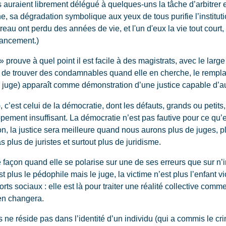
s auraient librement délégué à quelques-uns la tâche d’arbitrer 
e, sa dégradation symbolique aux yeux de tous purifie l’institut
reau ont perdu des années de vie, et l'un d'eux la vie tout cour
vancement.)
 prouve à quel point il est facile à des magistrats, avec le large
 de trouver des condamnables quand elle en cherche, le rempl
 juge) apparaît comme démonstration d’une justice capable d’au
’est celui de la démocratie, dont les défauts, grands ou petits
ement insuffisant. La démocratie n’est pas fautive pour ce qu’el
n, la justice sera meilleure quand nous aurons plus de juges, 
as plus de juristes et surtout plus de juridisme.
çon quand elle se polarise sur une de ses erreurs que sur n’imp
st plus le pédophile mais le juge, la victime n’est plus l’enfant 
rts sociaux : elle est là pour traiter une réalité collective comme u
 en changera.
ne réside pas dans l’identité d’un individu (qui a commis le crim