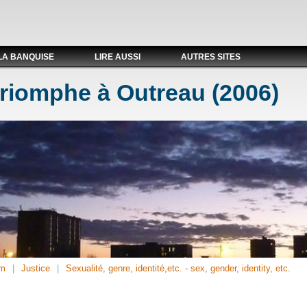
LA BANQUISE
LIRE AUSSI
AUTRES SITES
triomphe à Outreau (2006)
sm
Justice
Sexualité, genre, identité,etc. - sex, gender, identity, etc.