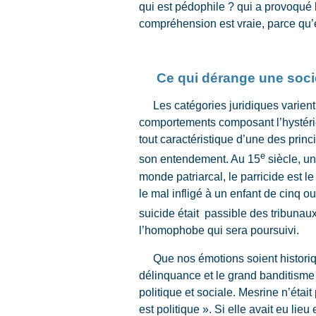
qui est pédophile ? qui a provoqué
compréhension est vraie, parce qu’
Ce qui dérange une soci
Les catégories juridiques varient a
comportements composant l’hystérie
tout caractéristique d’une des prin
e
son entendement. Au 15
siècle, un
monde patriarcal, le parricide est 
le mal infligé à un enfant de cinq o
suicide était passible des tribunau
l’homophobe qui sera poursuivi.
Que nos émotions soient historique
délinquance et le grand banditisme r
politique et sociale. Mesrine n’était 
est politique ». Si elle avait eu li