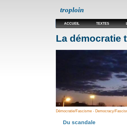
troploin
ACCUEIL
TEXTES
La démocratie 
Démocratie/Fascisme - Democracy/Fasci
Du scandale