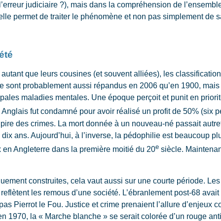
 l’erreur judiciaire ?), mais dans la compréhension de l’ensem
elle permet de traiter le phénomène et non pas simplement de 
été
utant que leurs cousines (et souvent alliées), les classificatio
 sont probablement aussi répandus en 2006 qu’en 1900, mais le
cipales maladies mentales. Une époque perçoit et punit en priorit
 Anglais fut condamné pour avoir réalisé un profit de 50% (six p
le pire des crimes. La mort donnée à un nouveau-né passait autre
u dix ans. Aujourd’hui, à l’inverse, la pédophilie est beaucoup pl
e
x en Angleterre dans la première moitié du 20
siècle. Maintenan
ment construites, cela vaut aussi sur une courte période. Les 
eflètent les remous d’une société. L’ébranlement post-68 avait m
pas Pierrot le Fou. Justice et crime prenaient l’allure d’enjeux coll
eu en 1970, la « Marche blanche » se serait colorée d’un rouge ant