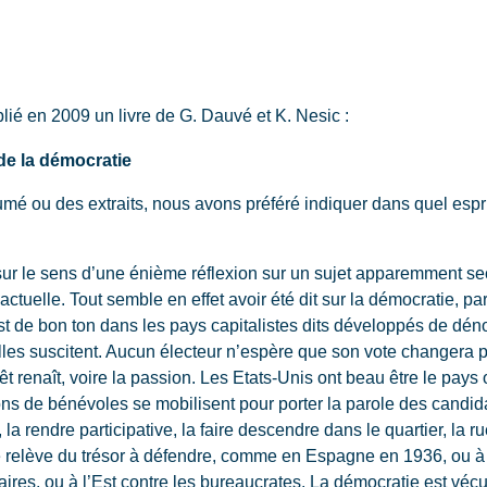
é en 2009 un livre de G. Dauvé et K. Nesic :
de la démocratie
 ou des extraits, nous avons préféré indiquer dans quel esprit l
sur le sens d’une énième réflexion sur un sujet apparemment s
 actuelle. Tout semble en effet avoir été dit sur la démocratie,
est de bon ton dans les pays capitalistes dits développés de dé
elles suscitent. Aucun électeur n’espère que son vote changera 
rêt renaît, voire la passion. Les Etats-Unis ont beau être le pays
ions de bénévoles se mobilisent pour porter la parole des candi
la rendre participative, la faire descendre dans le quartier, la rue
 Elle relève du trésor à défendre, comme en Espagne en 1936, o
taires, ou à l’Est contre les bureaucrates. La démocratie est v