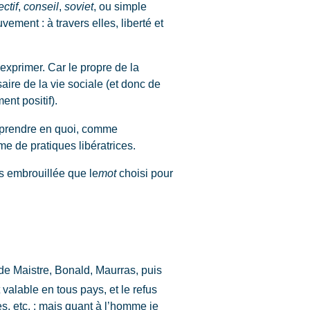
ectif
,
conseil
,
soviet
, ou simple
ment : à travers elles, liberté et
exprimer. Car le propre de la
re de la vie sociale (et donc de
ent positif).
mprendre en quoi, comme
me de pratiques libératrices.
s embrouillée que le
mot
choisi pour
de Maistre, Bonald, Maurras, puis
t valable en tous pays, et le refus
s, etc. ; mais quant à l’homme je