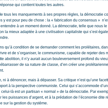
éponse qui contient toutes les autres.
de tous les manquements à ses propres règles, la démocratie co
s y est pour peu de chose : la « fabrication du consensus » n’
t entendre à un moment donné. La démocratie, telle que nous l
on la mieux adaptée à une civilisation capitaliste qui s’est ég
étendre.
s qu’à condition de se demander comment les prolétaires, dans 
ivre et de s’organiser, le communisme, capable de rejeter des m
e abolition, il n’y aurait aucun bouleversement profond du vieux
débarrasser de sa nature de classe, d’en créer une prolétarienne
nt.
ni à dénoncer, mais à dépasser. Sa critique n’est qu’une facette
port à la perspective communiste. Celui qui s’accommode d’une 
, celui-là est un partisan « normal » de la démocratie. Par exemple
 les puissances d’argent, et à la prédation de l’économie dite ré
ue sur la gestion du système.