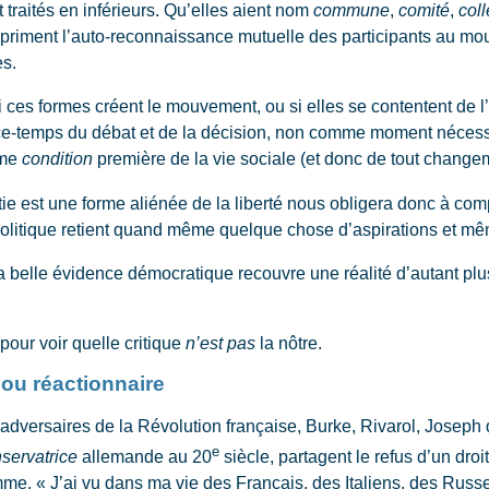
traités en inférieurs. Qu’elles aient nom
commune
,
comité
,
coll
priment l’auto-reconnaissance mutuelle des participants au mouve
es.
ces formes créent le mouvement, ou si elles se contentent de l’
ce-temps du débat et de la décision, non comme moment nécessai
mme
condition
première de la vie sociale (et donc de tout changem
est une forme aliénée de la liberté nous obligera donc à co
n politique retient quand même quelque chose d’aspirations et mê
a belle évidence démocratique recouvre une réalité d’autant plu
our voir quelle critique
n’est pas
la nôtre.
 ou réactionnaire
adversaires de la Révolution française, Burke, Rivarol, Joseph 
e
servatrice
allemande au 20
siècle, partagent le refus d’un droi
omme. « J’ai vu dans ma vie des Français, des Italiens, des Russe