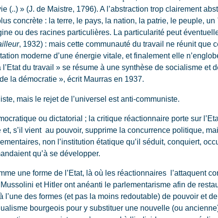
 (..) » (J. de Maistre, 1796). A l’abstraction trop clairement abst
us concrète : la terre, le pays, la nation, la patrie, le peuple, un
ine ou des racines particulières. La particularité peut éventuel
illeur
, 1932) : mais cette communauté du travail ne réunit que
tation moderne d’une énergie vitale, et finalement elle n’englob
 l’Etat du travail » se résume à une synthèse de socialisme et d
de la démocratie », écrit Maurras en 1937.
e, mais le rejet de l’universel est anti-communiste.
mocratique ou dictatorial ; la critique réactionnaire porte sur l’Et
t, s’il vient au pouvoir, supprime la concurrence politique, mai
ementaires, non l’institution étatique qu’il séduit, conquiert, oc
emandaient qu’à se développer.
e une forme de l’Etat, là où les réactionnaires l’attaquent co
Mussolini et Hitler ont anéanti le parlementarisme afin de resta
l’une des formes (et pas la moins redoutable) de pouvoir et de 
vidualisme bourgeois pour y substituer une nouvelle (ou ancienne)