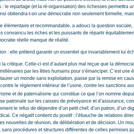
: le repartage (et la ré-organisation) des richesses permettra u
insi obtiendra-t-on une démocratie non seulement formelle, mai
 élémentaire et recommandable, a adouci la question sociale, ja
 convaincu les riches et les puissants de répartir équitablement
ocratie réelle manque de réalité.
 : elle prétend garantir un essentiel qui invariablement lui é
critique. Celle-ci est d’autant plus mal reçue que la démocrati
 millénaires par les êtres humains pour s’émanciper. C’est une 
’instaurer un monde sans exploitation, passe par la remise en cau
te contre le règlement intérieur de l’usine, contre les sanctions
arisme et de paternalisme qui constitue ce que l’on nomme depui
ise patronale sur les caisses de prévoyance et d’assurance, cont
ement le refus de dépendre d’un petit chef, d’un patron, d’un dign
ical. Ce négatif contient du positif : l’ébauche de relations dire
rmes nouvelles de réunion, de délibération et de décision. Un m
 sans procédures et structures différentes de celles permises par