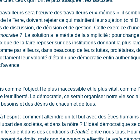
 chez ceux qui l’ont le plus attaquée : les fascistes.
ravailleurs sera l’œuvre des travailleurs eux-mêmes », il sembl
 la Terre, doivent rejeter ce qui maintient leur sujétion (« ni Die
 de discussion, de décision et de gestion. Cette exercice d’une l
mocratie
? La solution a le mérite de la simplicité : pour change
que de la faire reposer sur des institutions donnant la plus lar
mme par ailleurs, dans beaucoup de leurs luttes, prolétaires, d
oclament leur volonté d’établir une démocratie enfin authentique
 d’avance.
roblème
comme l’objectif le plus inaccessible et le plus vital, comme l’i
 de leur liberté. La démocratie, ce serait organiser notre vie soc
besoins et des désirs de chacun et de tous.
 l’esprit : comment atteindre un tel but avec des êtres humains 
lupart des sociétés, et dans la nôtre ? L’idéal démocratique se d
 le soient dans des conditions d’
égalité
entre nous tous. Pour
sposent de droits, mais non de pouvoirs effectifs, la
vraie
démocra