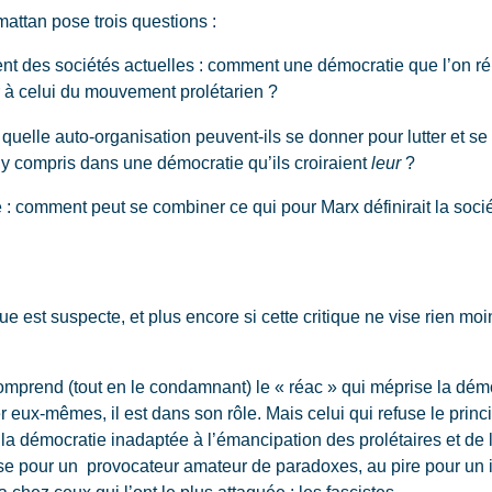
attan pose trois questions :
des sociétés actuelles : comment une démocratie que l’on répè
 à celui du mouvement prolétarien ?
uelle auto-organisation peuvent-ils se donner pour lutter et se
 y compris dans une démocratie qu’ils croiraient
leur
?
omment peut se combiner ce qui pour Marx définirait la sociét
e est suspecte, et plus encore si cette critique ne vise rien m
mprend (tout en le condamnant) le « réac » qui méprise la démoc
er eux-mêmes, il est dans son rôle. Mais celui qui refuse le p
e la démocratie inadaptée à l’émancipation des prolétaires et de 
se pour un provocateur amateur de paradoxes, au pire pour un in