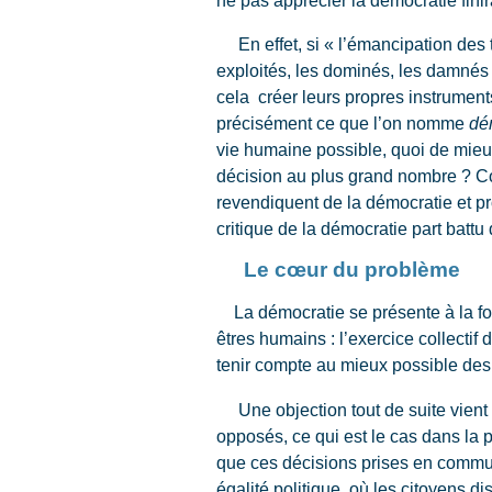
ne pas apprécier la démocratie finira
En effet, si « l’émancipation des t
exploités, les dominés, les damnés de
cela créer leurs propres instruments
précisément ce que l’on nomme
dé
vie humaine possible, quoi de mieux 
décision au plus grand nombre ? Co
revendiquent de la démocratie et pr
critique de la démocratie part battu
Le cœur du p
La démocratie se présente à la fois 
êtres humains : l’exercice collectif
tenir compte au mieux possible des 
Une objection tout de suite vient à
opposés, ce qui est le cas dans la p
que ces décisions prises en commun
égalité politique, où les citoyens di