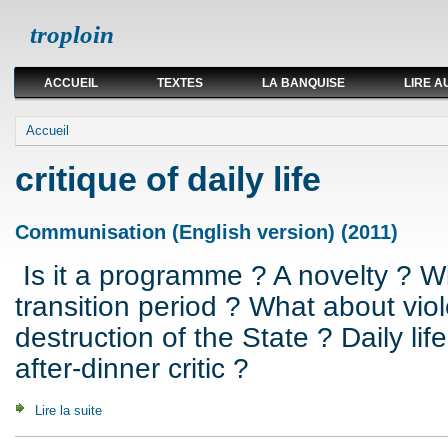
troploin
ACCUEIL
TEXTES
LA BANQUISE
LIRE A
Vous êtes ici
Accueil
critique of daily life
Communisation (English version) (2011)
Is it a programme ? A novelty ? Wi
transition period ? What about vio
destruction of the State ? Daily li
after-dinner critic ?
Lire la suite
de Communisation (English version) (2011)