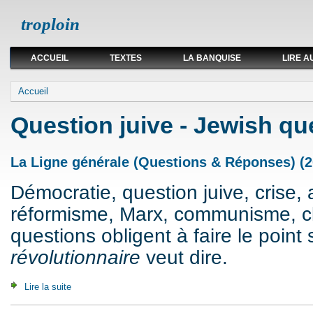
troploin
ACCUEIL
TEXTES
LA BANQUISE
LIRE A
Vous êtes ici
Accueil
Question juive - Jewish qu
La Ligne générale (Questions & Réponses) (2
Démocratie, question juive, crise, 
réformisme, Marx, communisme, cla
questions obligent à faire le point 
révolutionnaire
veut dire.
Lire la suite
de La Ligne générale (Questions & Réponses) (2007)