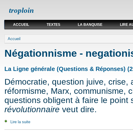
troploin
ACCUEIL
TEXTES
LA BANQUISE
LIRE A
Vous êtes ici
Accueil
Négationnisme - negation
La Ligne générale (Questions & Réponses) (2
Démocratie, question juive, crise, 
réformisme, Marx, communisme, cla
questions obligent à faire le point 
révolutionnaire
veut dire.
Lire la suite
de La Ligne générale (Questions & Réponses) (2007)