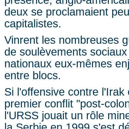
présence, anglo-américain
deux se proclamaient peu (
capitalistes.
Vinrent les nombreuses gu
de soulèvements sociau
nationaux eux-mêmes enj
entre blocs.
Si l'offensive contre l'Ir
premier conflit "post-colon
l'URSS jouait un rôle min
la Serbie en 1999 s'est d