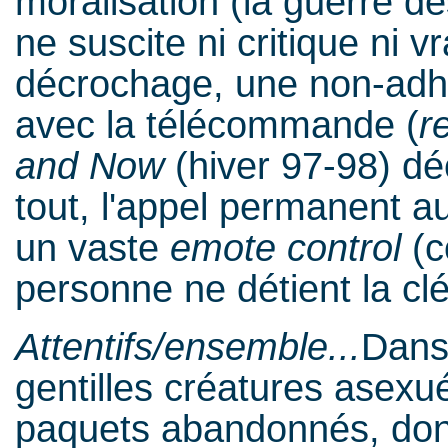
moralisation (la guerre d
ne suscite ni critique ni v
décrochage, une non-adhé
avec la télécommande (
r
and Now
(hiver 97-98) déc
tout, l'appel permanent 
un vaste
emote control
(c
personne ne détient la clé
Attentifs/ensemble...
Dans 
gentilles créatures asexuée
paquets abandonnés, donc